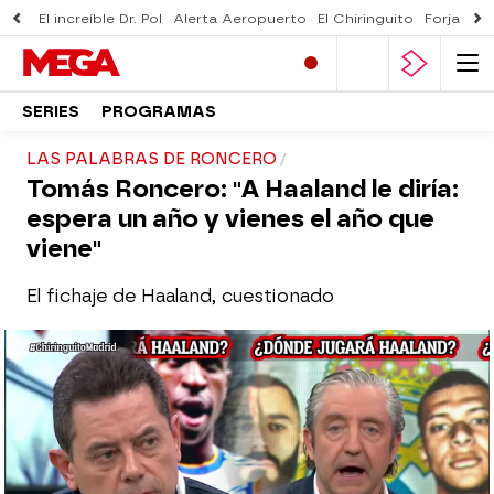
El increíble Dr. Pol
Alerta Aeropuerto
El Chiringuito
Forjado 
SERIES
PROGRAMAS
LAS PALABRAS DE RONCERO
Tomás Roncero: "A Haaland le diría:
espera un año y vienes el año que
viene"
El fichaje de Haaland, cuestionado
El Chiringuito