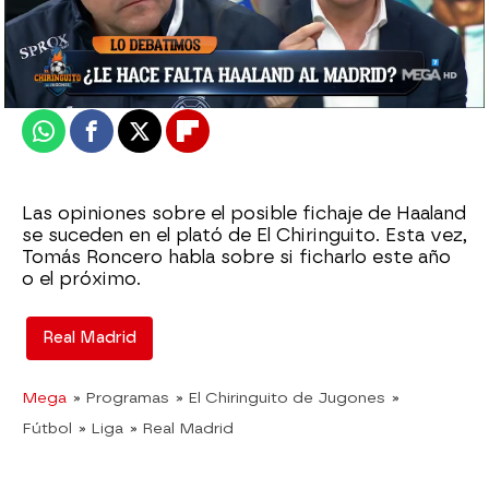
Madrid
Actualizado:
16 de marzo de 2022, 06:00
Publicado:
16 de marzo de 2022, 02:29
Whatsapp
Facebook
X
Flipboard
Las opiniones sobre el posible fichaje de Haaland
se suceden en el plató de El Chiringuito. Esta vez,
Tomás Roncero habla sobre si ficharlo este año
o el próximo.
Real Madrid
Mega
» Programas
» El Chiringuito de Jugones
»
Fútbol
» Liga
» Real Madrid