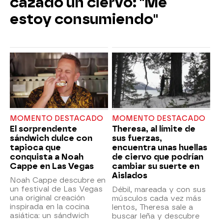
cazado un ciervo: "Me
estoy consumiendo"
MOMENTO DESTACADO
MOMENTO DESTACADO
El sorprendente
Theresa, al límite de
sándwich dulce con
sus fuerzas,
tapioca que
encuentra unas huellas
conquista a Noah
de ciervo que podrían
Cappe en Las Vegas
cambiar su suerte en
Aislados
Noah Cappe descubre en
un festival de Las Vegas
Débil, mareada y con sus
una original creación
músculos cada vez más
inspirada en la cocina
lentos, Theresa sale a
asiática: un sándwich
buscar leña y descubre