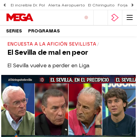
El increíble Dr. Pol
Alerta Aeropuerto
El Chiringuito
Forjado 
SERIES
PROGRAMAS
ENCUESTA A LA AFICIÓN SEVILLISTA
El Sevilla de mal en peor
El Sevilla vuelve a perder en Liga
El Chiringuito
Madrid