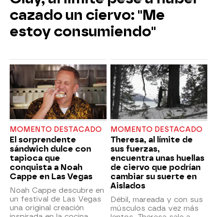
cazado un ciervo: "Me
estoy consumiendo"
MOMENTO DESTACADO
MOMENTO DESTACADO
El sorprendente
Theresa, al límite de
sándwich dulce con
sus fuerzas,
tapioca que
encuentra unas huellas
conquista a Noah
de ciervo que podrían
Cappe en Las Vegas
cambiar su suerte en
Aislados
Noah Cappe descubre en
un festival de Las Vegas
Débil, mareada y con sus
una original creación
músculos cada vez más
inspirada en la cocina
lentos, Theresa sale a