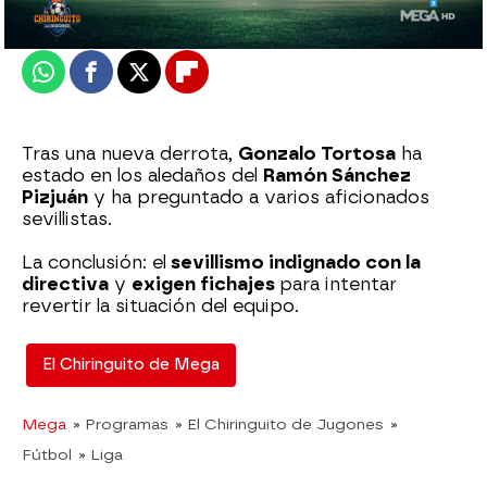
Actualizado:
10 de noviembre de 2022, 06:00
Publicado:
10 de noviembre de 2022, 01:56
Whatsapp
Facebook
X
Flipboard
Tras una nueva derrota,
Gonzalo Tortosa
ha
estado en los aledaños del
Ramón Sánchez
Pizjuán
y ha preguntado a varios aficionados
sevillistas.
La conclusión: el
sevillismo indignado con la
directiva
y
exigen fichajes
para intentar
revertir la situación del equipo.
El Chiringuito de Mega
Mega
» Programas
» El Chiringuito de Jugones
»
Fútbol
» Liga