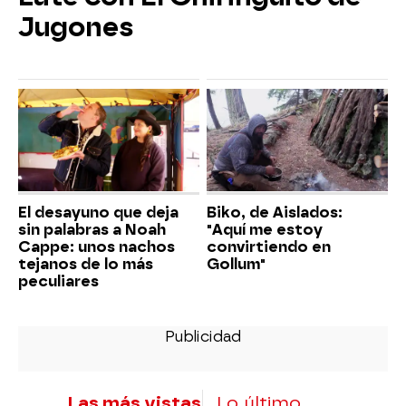
Jugones
El desayuno que deja
Biko, de Aislados:
sin palabras a Noah
"Aquí me estoy
Cappe: unos nachos
convirtiendo en
tejanos de lo más
Gollum"
peculiares
Las más vistas
Lo último