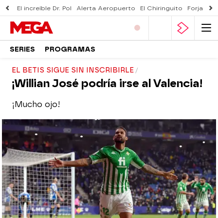
El increíble Dr. Pol
Alerta Aeropuerto
El Chiringuito
Forjado 
SERIES
PROGRAMAS
EL BETIS SIGUE SIN INSCRIBIRLE
¡Willian José podría irse al Valencia!
¡Mucho ojo!