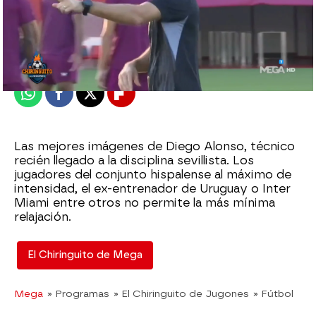
El Chiringuito
Publicado:
12 de octubre de 2023, 02:16
Whatsapp
Facebook
X
Flipboard
Las mejores imágenes de Diego Alonso, técnico
recién llegado a la disciplina sevillista. Los
jugadores del conjunto hispalense al máximo de
intensidad, el ex-entrenador de Uruguay o Inter
Miami entre otros no permite la más mínima
relajación.
El Chiringuito de Mega
Mega
» Programas
» El Chiringuito de Jugones
» Fútbol