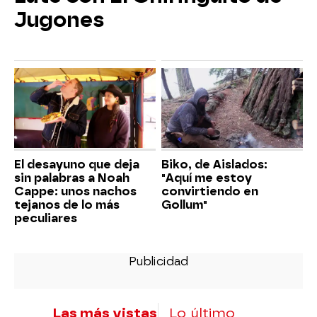
Jugones
El desayuno que deja
Biko, de Aislados:
sin palabras a Noah
"Aquí me estoy
Cappe: unos nachos
convirtiendo en
tejanos de lo más
Gollum"
peculiares
Las más vistas
Lo último