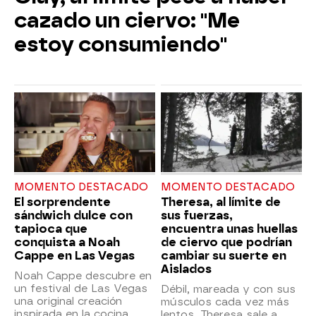
cazado un ciervo: "Me
estoy consumiendo"
MOMENTO DESTACADO
MOMENTO DESTACADO
El sorprendente
Theresa, al límite de
sándwich dulce con
sus fuerzas,
tapioca que
encuentra unas huellas
conquista a Noah
de ciervo que podrían
Cappe en Las Vegas
cambiar su suerte en
Aislados
Noah Cappe descubre en
un festival de Las Vegas
Débil, mareada y con sus
una original creación
músculos cada vez más
inspirada en la cocina
lentos, Theresa sale a