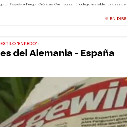
guito
Forjado a Fuego
Crónicas Carnívoras
El colegio invisible
La casa de
EN DIR
ESTILO 'ENREDO'
antes del Alemania - España