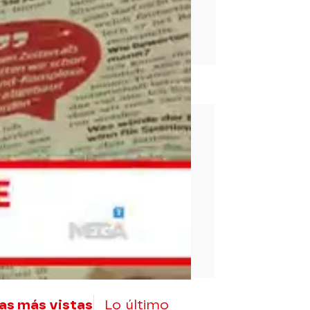
rd
as más vistas
Lo último