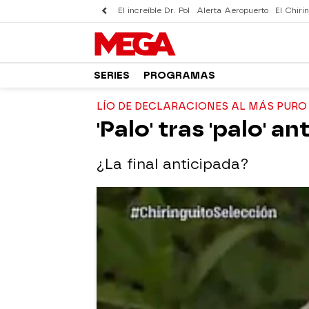
El increíble Dr. Pol
Alerta Aeropuerto
El Chirin
SERIES
PROGRAMAS
LÍO DE DECLARACIONES AL MÁS PURO 
'Palo' tras 'palo' 
¿La final anticipada?