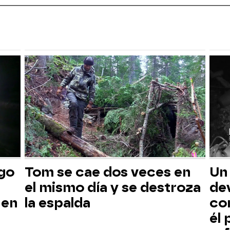
sgo
Tom se cae dos veces en
Un
el mismo día y se destroza
dev
 en
la espalda
co
él