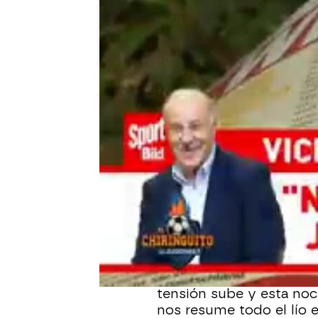
El Chiringuito
Publicado:
04 de julio de 2024, 01:06
Este miércoles ha sido 
declaraciones de jugador
Los cuartos de final se 
cada vez está más 'calien
Kroos, Joselu, Lehmann
intercambian comentari
tensión sube y esta noc
nos resume todo el lío 