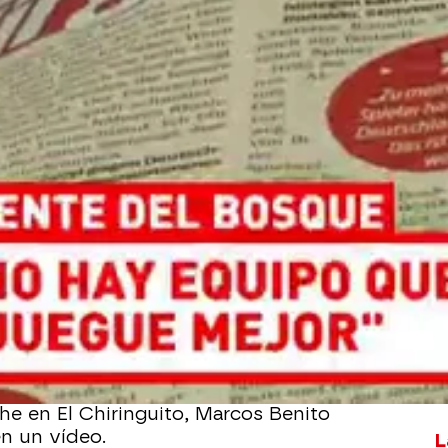
Whatsapp
Facebook
X
Flipboa
un día muy movidito en cuanto a
es en la previa del España - Alemania.
juegan este miércoles y el encuentro
te'.
, De la Fuente y Vicente del Bosque
se
os en un escenario más que cómico. La
he en El Chiringuito, Marcos Benito
en un vídeo.
L