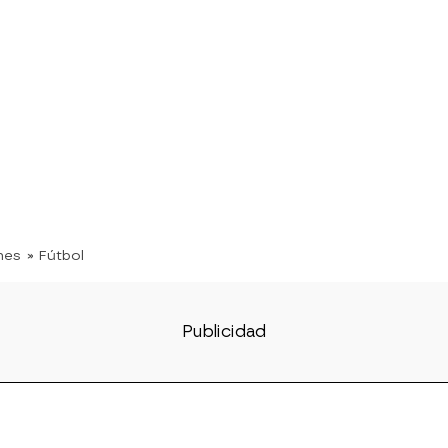
nes
» Fútbol