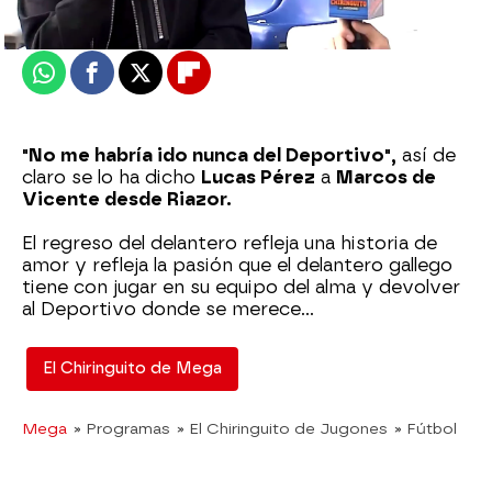
Actualizado:
10 de enero de 2023, 06:00
Publicado:
10 de enero de 2023, 02:49
Whatsapp
Facebook
X
Flipboard
"No me habría ido nunca del Deportivo",
así de
claro se lo ha dicho
Lucas Pérez
a
Marcos de
Vicente desde Riazor.
El regreso del delantero refleja una historia de
amor y refleja la pasión que el delantero gallego
tiene con jugar en su equipo del alma y devolver
al Deportivo donde se merece...
El Chiringuito de Mega
Mega
» Programas
» El Chiringuito de Jugones
» Fútbol