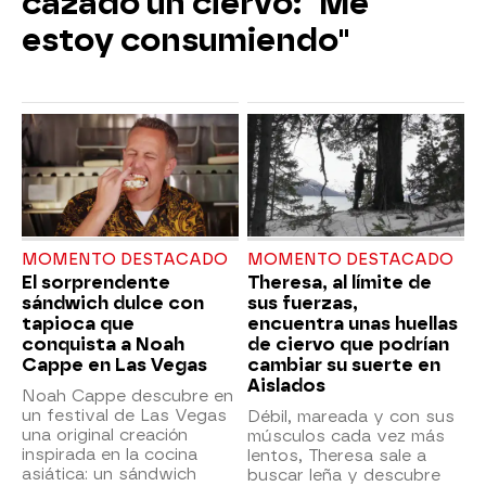
cazado un ciervo: "Me
estoy consumiendo"
MOMENTO DESTACADO
MOMENTO DESTACADO
El sorprendente
Theresa, al límite de
sándwich dulce con
sus fuerzas,
tapioca que
encuentra unas huellas
conquista a Noah
de ciervo que podrían
Cappe en Las Vegas
cambiar su suerte en
Aislados
Noah Cappe descubre en
un festival de Las Vegas
Débil, mareada y con sus
una original creación
músculos cada vez más
inspirada en la cocina
lentos, Theresa sale a
asiática: un sándwich
buscar leña y descubre