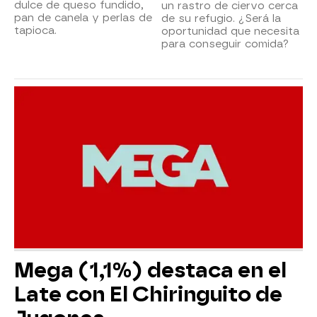
dulce de queso fundido,
un rastro de ciervo cerca
pan de canela y perlas de
de su refugio. ¿Será la
tapioca.
oportunidad que necesita
para conseguir comida?
Mega (1,1%) destaca en el
Late con El Chiringuito de