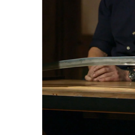
mega
Publicado:
07 de marzo de 2023, 22:34
La 'Nagamaki' es una
esp
armamentística de la J
larga empuñada a dos m
los soldados que combat
caballería.