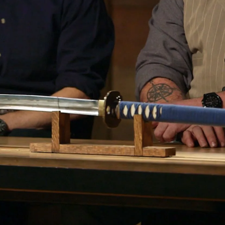
Whatsapp
Facebook
X
Flipboa
ada mítica de la historia
apón medieval
. Se trata de una espada
anos que ofrecía una gran defensa a
ían a pie y luchaban contra la