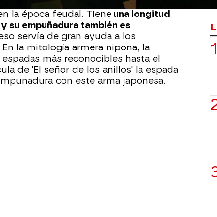
glos, la 'Nagamaki' ha sido una de las
en la época feudal. Tiene
una longitud
 y su empuñadura también es
L
 eso servía de gran ayuda a los
. En la mitología armera nipona, la
s espadas más reconocibles hasta el
la de 'El señor de los anillos' la espada
 empuñadura con este arma japonesa.