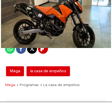
mega
Madrid
Publicado:
31 de mayo de 2018, 21:03
Whatsapp
Facebook
X
Flipboard
Mega
la casa de empeños
Mega
» Programas
» La casa de empeños