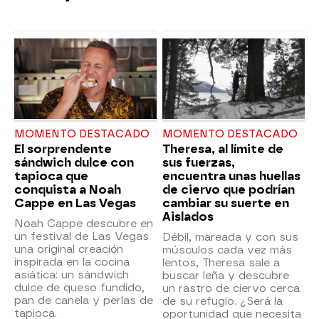
MOMENTO DESTACADO
MOMENTO DESTACADO
El sorprendente
Theresa, al límite de
sándwich dulce con
sus fuerzas,
tapioca que
encuentra unas huellas
conquista a Noah
de ciervo que podrían
Cappe en Las Vegas
cambiar su suerte en
Aislados
Noah Cappe descubre en
un festival de Las Vegas
Débil, mareada y con sus
una original creación
músculos cada vez más
inspirada en la cocina
lentos, Theresa sale a
asiática: un sándwich
buscar leña y descubre
dulce de queso fundido,
un rastro de ciervo cerca
pan de canela y perlas de
de su refugio. ¿Será la
tapioca.
oportunidad que necesita