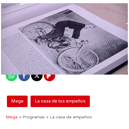
mega
Madrid
Publicado:
09 de enero de 2018, 11:36
Whatsapp
Facebook
X
Flipboard
Mega
La casa de los empeños
Mega
» Programas
» La casa de empeños