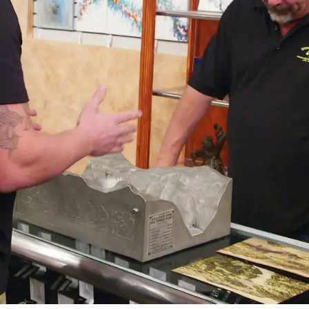
Whatsapp
Facebook
X
Flipboa
r por
10.000 dólares
una escultura de la
35
, hecha de aluminio fundido.
sta Gladys Caldwell Fisher
terminó la
ue
luego pasó a llamarse Hoover
, como
bras de Arte Públicas impulsado por