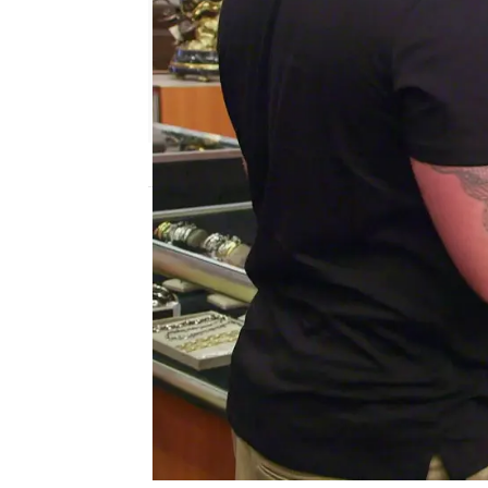
mega
Publicado:
30 de junio de 2025, 20:00
Un cliente quiere vende
presa de Boulder de 19
Ese mismo año,
la arti
maqueta de la presa, q
parte del Proyecto de O
Roosevelt.