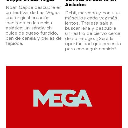
Aislados
Noah Cappe descubre en
un festival de Las Vegas
Débil, mareada y con sus
una original creación
músculos cada vez más
inspirada en la cocina
lentos, Theresa sale a
asiática: un sándwich
buscar leña y descubre
dulce de queso fundido,
un rastro de ciervo cerca
pan de canela y perlas de
de su refugio. ¿Será la
tapioca.
oportunidad que necesita
para conseguir comida?