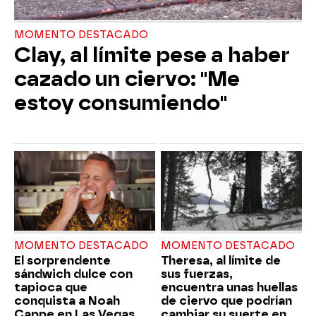
MOMENTO DESTACADO
Clay, al límite pese a haber
cazado un ciervo: "Me
estoy consumiendo"
MOMENTO DESTACADO
MOMENTO DESTACADO
El sorprendente
Theresa, al límite de
sándwich dulce con
sus fuerzas,
tapioca que
encuentra unas huellas
conquista a Noah
de ciervo que podrían
Cappe en Las Vegas
cambiar su suerte en