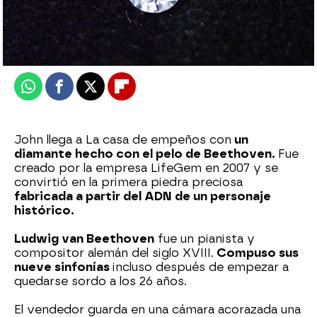
mega
Publicado:
17 de julio de 2025, 20:00
Whatsapp
Facebook
X
Flipboard
John llega a La casa de empeños con
un
diamante hecho con el pelo de Beethoven.
Fue
creado por la empresa LifeGem en 2007 y se
convirtió en la primera piedra preciosa
fabricada a partir del ADN de un personaje
histórico.
Ludwig van Beethoven
fue un pianista y
compositor alemán del siglo XVIII.
Compuso sus
nueve sinfonías
incluso después de empezar a
quedarse sordo a los 26 años.
El vendedor guarda en una cámara acorazada una