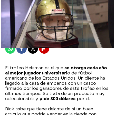
mega
Publicado:
13 de septiembre de 2024, 20:04
Whatsapp
Facebook
X
Flipboard
El trofeo Heisman es el que
se otorga cada año
al mejor jugador universitari
o de fútbol
americano de los Estados Unidos. Un cliente ha
llegado a la casa de empeños con un casco
firmado por los ganadores de este trofeo en los
últimos tiempos. Se trata de un producto muy
coleccionable y
pide 800 dólares
por él.
Rick sabe que tiene delante de sí un buen
artículo que podría vender en la tienda con