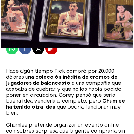
mega
Publicado:
18 de enero de 2024, 20:53
Whatsapp
Facebook
X
Flipboard
Hace algún tiempo Rick compró por 20.000
dólares u
na colección inédita de cromos de
jugadores de baloncesto
a una compañía que
acababa de quebrar y que no los había podido
poner en circulación. Corey pensó que sería
buena idea venderla al completo, pero
Chumlee
ha tenido otra idea
que podría funcionar muy
bien.
Chumlee pretende organizar un evento online
con sobres sorpresa que la gente compraría sin