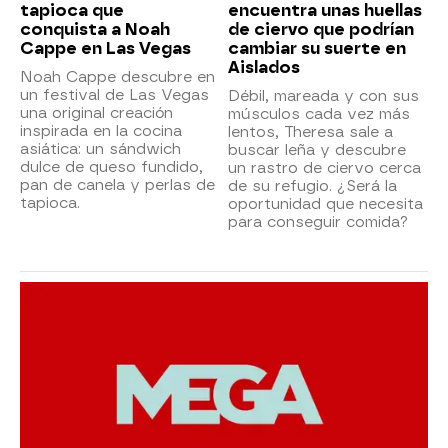
tapioca que
encuentra unas huellas
conquista a Noah
de ciervo que podrían
Cappe en Las Vegas
cambiar su suerte en
Aislados
Noah Cappe descubre en
un festival de Las Vegas
Débil, mareada y con sus
una original creación
músculos cada vez más
inspirada en la cocina
lentos, Theresa sale a
asiática: un sándwich
buscar leña y descubre
dulce de queso fundido,
un rastro de ciervo cerca
pan de canela y perlas de
de su refugio. ¿Será la
tapioca.
oportunidad que necesita
para conseguir comida?