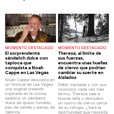
MOMENTO DESTACADO
MOMENTO DESTACADO
El sorprendente
Theresa, al límite de
sándwich dulce con
sus fuerzas,
tapioca que
encuentra unas huellas
conquista a Noah
de ciervo que podrían
Cappe en Las Vegas
cambiar su suerte en
Aislados
Noah Cappe descubre en
un festival de Las Vegas
Débil, mareada y con sus
una original creación
músculos cada vez más
inspirada en la cocina
lentos, Theresa sale a
asiática: un sándwich
buscar leña y descubre
dulce de queso fundido,
un rastro de ciervo cerca
pan de canela y perlas de
de su refugio. ¿Será la
tapioca.
oportunidad que necesita