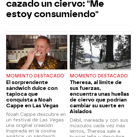
cazado un ciervo: "Me
estoy consumiendo"
MOMENTO DESTACADO
MOMENTO DESTACADO
El sorprendente
Theresa, al límite de
sándwich dulce con
sus fuerzas,
tapioca que
encuentra unas huellas
conquista a Noah
de ciervo que podrían
Cappe en Las Vegas
cambiar su suerte en
Aislados
Noah Cappe descubre en
un festival de Las Vegas
Débil, mareada y con sus
una original creación
músculos cada vez más
inspirada en la cocina
lentos, Theresa sale a
asiática: un sándwich
buscar leña y descubre