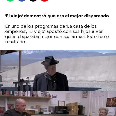
'El viejo' demostró que era el mejor disparando
En uno de los programas de 'La casa de los
empeños', 'El viejo' apostó con sus hijos a ver
quién disparaba mejor con sus armas. Este fue el
resultado.
Al 'viejo' le gustaba el dinero rápido
Si le dieran a elegir entre vender algo a 1000
dólares o esperar e intentar sacarle 500 más, 'El
viejo' no tendría ninguna duda. Esto opinaba
sobre la plata.
A los 70 años, 'El viejo' coleccionaba billetes de
100
A la hora de negociar un precio, nadie podría