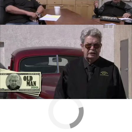
engañar al 'viejo'. Este solo coleccionaba billetes
de 100 dólares, así lo decía cuando intentaba
adquirir un teléfono de almirante.
Programa
el viejo
La casa de los empeños
Mega
» Programas
» La casa de empeños