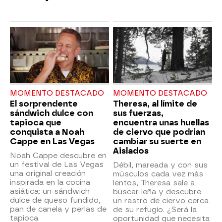
MOMENTO DESTACADO
MOMENTO DESTACADO
El sorprendente
Theresa, al límite de
sándwich dulce con
sus fuerzas,
tapioca que
encuentra unas huellas
conquista a Noah
de ciervo que podrían
Cappe en Las Vegas
cambiar su suerte en
Aislados
Noah Cappe descubre en
un festival de Las Vegas
Débil, mareada y con sus
una original creación
músculos cada vez más
inspirada en la cocina
lentos, Theresa sale a
asiática: un sándwich
buscar leña y descubre
dulce de queso fundido,
un rastro de ciervo cerca
pan de canela y perlas de
de su refugio. ¿Será la
tapioca.
oportunidad que necesita