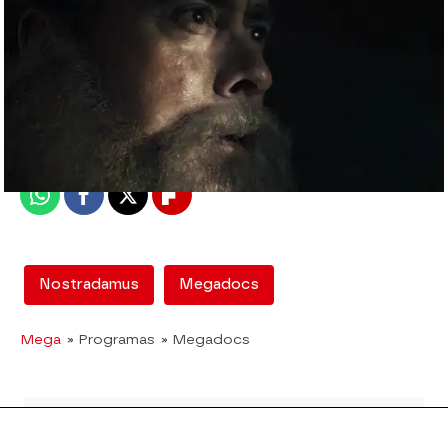
mega
Madrid
Publicado:
12 de febrero de 2018, 13:01
Whatsapp
Facebook
X
Flipboard
Nostradamus
Megadocs
Mega
» Programas
» Megadocs