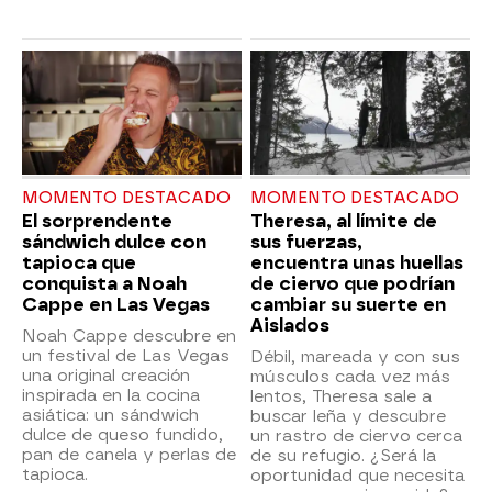
MOMENTO DESTACADO
MOMENTO DESTACADO
El sorprendente
Theresa, al límite de
sándwich dulce con
sus fuerzas,
tapioca que
encuentra unas huellas
conquista a Noah
de ciervo que podrían
Cappe en Las Vegas
cambiar su suerte en
Aislados
Noah Cappe descubre en
un festival de Las Vegas
Débil, mareada y con sus
una original creación
músculos cada vez más
inspirada en la cocina
lentos, Theresa sale a
asiática: un sándwich
buscar leña y descubre
dulce de queso fundido,
un rastro de ciervo cerca
pan de canela y perlas de
de su refugio. ¿Será la
tapioca.
oportunidad que necesita