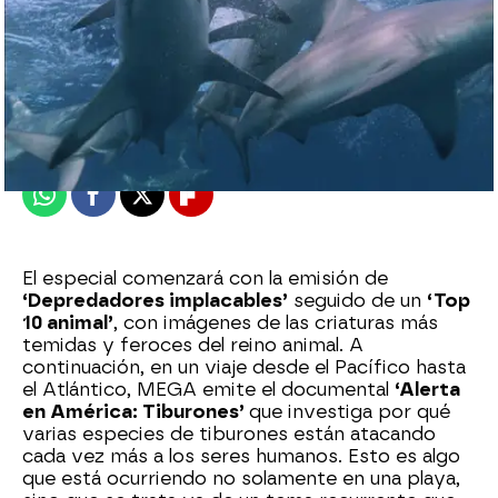
mega
Madrid
Publicado:
12 de febrero de 2018, 12:54
Whatsapp
Facebook
X
Flipboard
El especial comenzará con la emisión de
‘Depredadores implacables’
seguido de un
‘Top
10 animal’
, con imágenes de las criaturas más
temidas y feroces del reino animal. A
continuación, en un viaje desde el Pacífico hasta
el Atlántico, MEGA emite el documental
‘Alerta
en América: Tiburones’
que investiga por qué
varias especies de tiburones están atacando
cada vez más a los seres humanos. Esto es algo
que está ocurriendo no solamente en una playa,