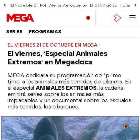
El increíble Dr. Pol
Alerta Aeropuerto
El Chiringuito
Forjado 
SERIES
PROGRAMAS
EL VIERNES 21 DE OCTUBRE EN MEGA
El viernes, 'Especial Animales
Extremos' en Megadocs
MEGA dedicará su programación del ‘prime
time’ a los animales más temidos del planeta. En
el especial
ANIMALES EXTREMOS
, la cadena
emitirá series sobre los animales más
implacables y un documental sobre los escualos
más temidos: los tiburones.