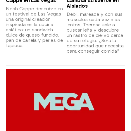
Cappe en Las Vegas
cambiar su suerte en
Aislados
Noah Cappe descubre en
un festival de Las Vegas
Débil, mareada y con sus
una original creación
músculos cada vez más
inspirada en la cocina
lentos, Theresa sale a
asiática: un sándwich
buscar leña y descubre
dulce de queso fundido,
un rastro de ciervo cerca
pan de canela y perlas de
de su refugio. ¿Será la
tapioca.
oportunidad que necesita
para conseguir comida?