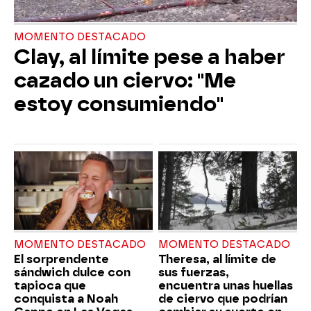
MOMENTO DESTACADO
Clay, al límite pese a haber
cazado un ciervo: "Me
estoy consumiendo"
MOMENTO DESTACADO
MOMENTO DESTACADO
El sorprendente
Theresa, al límite de
sándwich dulce con
sus fuerzas,
tapioca que
encuentra unas huellas
conquista a Noah
de ciervo que podrían