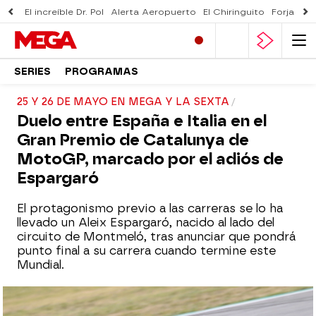
El increíble Dr. Pol
Alerta Aeropuerto
El Chiringuito
Forjado 
SERIES
PROGRAMAS
25 Y 26 DE MAYO EN MEGA Y LA SEXTA
Duelo entre España e Italia en el
Gran Premio de Catalunya de
MotoGP, marcado por el adiós de
Espargaró
El protagonismo previo a las carreras se lo ha
llevado un Aleix Espargaró, nacido al lado del
circuito de Montmeló, tras anunciar que pondrá
punto final a su carrera cuando termine este
Mundial.
Horarios y dónde ver este fin de semana