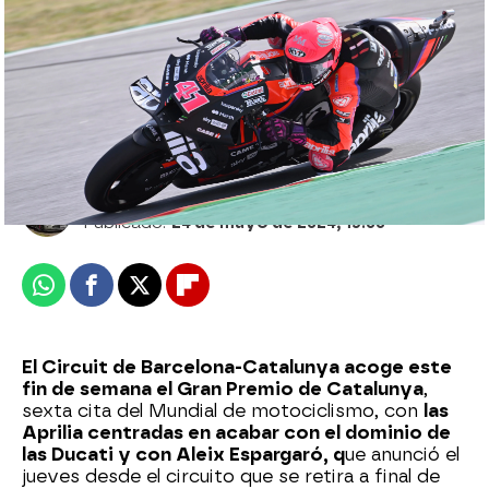
el Gran Premio de Catalunya de MotoGP
en Mega y La Sexta
Dionisio San Miguel
Publicado:
24 de mayo de 2024, 15:00
Whatsapp
Facebook
X
Flipboard
El Circuit de Barcelona-Catalunya acoge este
fin de semana el Gran Premio de Catalunya
,
sexta cita del Mundial de motociclismo, con
las
Aprilia centradas en acabar con el dominio de
las Ducati y con Aleix Espargaró, q
ue anunció el
jueves desde el circuito que se retira a final de