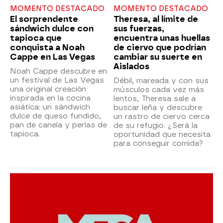
MOMENTO DESTACADO
MOMENTO DESTACADO
El sorprendente
Theresa, al límite de
sándwich dulce con
sus fuerzas,
tapioca que
encuentra unas huellas
conquista a Noah
de ciervo que podrían
Cappe en Las Vegas
cambiar su suerte en
Aislados
Noah Cappe descubre en
un festival de Las Vegas
Débil, mareada y con sus
una original creación
músculos cada vez más
inspirada en la cocina
lentos, Theresa sale a
asiática: un sándwich
buscar leña y descubre
dulce de queso fundido,
un rastro de ciervo cerca
pan de canela y perlas de
de su refugio. ¿Será la
tapioca.
oportunidad que necesita
para conseguir comida?