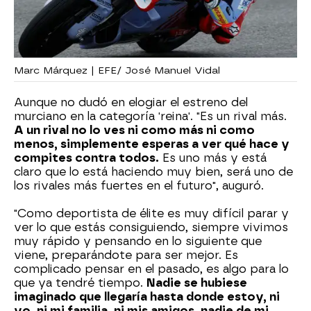
Marc Márquez | EFE/ José Manuel Vidal
Aunque no dudó en elogiar el estreno del
murciano en la categoría 'reina'. "Es un rival más.
A un rival no lo ves ni como más ni como
menos, simplemente esperas a ver qué hace y
compites contra todos.
Es uno más y está
claro que lo está haciendo muy bien, será uno de
los rivales más fuertes en el futuro", auguró.
"Como deportista de élite es muy difícil parar y
ver lo que estás consiguiendo, siempre vivimos
muy rápido y pensando en lo siguiente que
viene, preparándote para ser mejor. Es
complicado pensar en el pasado, es algo para lo
que ya tendré tiempo.
Nadie se hubiese
imaginado que llegaría hasta donde estoy, ni
yo, ni mi familia, ni mis amigos, nadie de mi