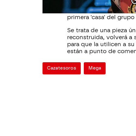
por Danielle, recibe la v
banda
que se queda aso
primera 'casa' del grupo
Se trata de una pieza ún
reconstruida, volverá a
para que la utilicen a 
están a punto de comen
Cazatesoros
Mega