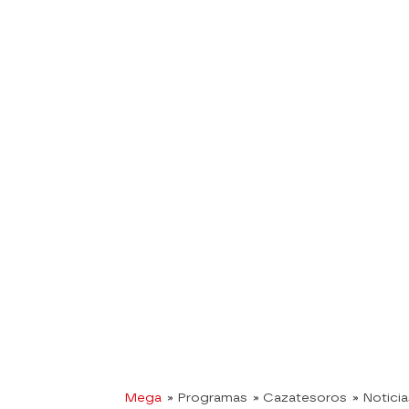
Mega
» Programas
» Cazatesoros
» Notici