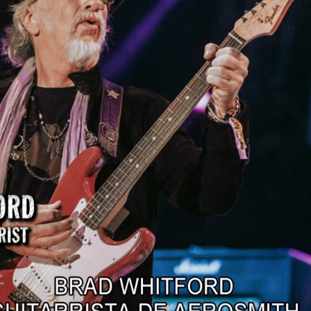
Whatsapp
Facebook
X
Flipboa
:31
n abandonada la primera furgoneta
th
en sus orígenes para sus giras. Se
do muy defectuoso, pero la han
ke Mefford, un hombre especializado en
evolverla a la vida. Allí, acompañado