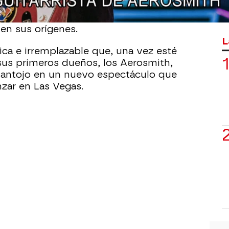
isita de
Brad Whitford, guitarrista de la
mbrado tras descubrir la que fue
 en sus orígenes.
L
ica e irremplazable que, una vez esté
 sus primeros dueños, los Aerosmith,
su antojo en un nuevo espectáculo que
zar en Las Vegas.