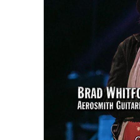
mega
Madrid
Publicado:
22 de septiembre de 2020, 19
Mike y Frank
encontraro
que utilizaron
Aerosmi
encontraba en una esta
llevado al taller de Mi
reconstrucciones, para d