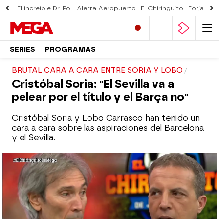
El increíble Dr. Pol
Alerta Aeropuerto
El Chiringuito
Forjado 
SERIES
PROGRAMAS
BRUTAL CARA A CARA ENTRE SORIA Y LOBO
Cristóbal Soria: "El Sevilla va a
pelear por el título y el Barça no"
Cristóbal Soria y Lobo Carrasco han tenido un
cara a cara sobre las aspiraciones del Barcelona
y el Sevilla.