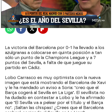
El Chiringuito
Madrid
Publicado:
03 de enero de 2022, 02:32
Whatsapp
Facebook
X
Flipboard
La victoria del Barcelona por 0-1 ha llevado a los
azulgranas a colocarse en quinta posición a tan
sólo un punto de la Champions League y a 7
puntos del Sevilla, a falta de que juegue su
partido en Cádiz.
Lobo Carrasco es muy optimista con la nueva
imagen que está mostrando el Barcelona de Xavi
y le ha mandado un aviso a Soria: "creo que el
Barça cogerá al Sevilla en La Liga". El sevillista no
ha dudado en contestar a Lobo y le ha afirmado
que "El Sevilla va a pelear por el título y el Barça
no". ¡Saltan las chispas! ¿Crees que el Barcelona