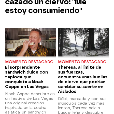
cazado un ciervo: "Me
estoy consumiendo"
MOMENTO DESTACADO
MOMENTO DESTACADO
El sorprendente
Theresa, al límite de
sándwich dulce con
sus fuerzas,
tapioca que
encuentra unas huellas
conquista a Noah
de ciervo que podrían
Cappe en Las Vegas
cambiar su suerte en
Aislados
Noah Cappe descubre en
un festival de Las Vegas
Débil, mareada y con sus
una original creación
músculos cada vez más
inspirada en la cocina
lentos, Theresa sale a
asiática: un sándwich
buscar leña y descubre