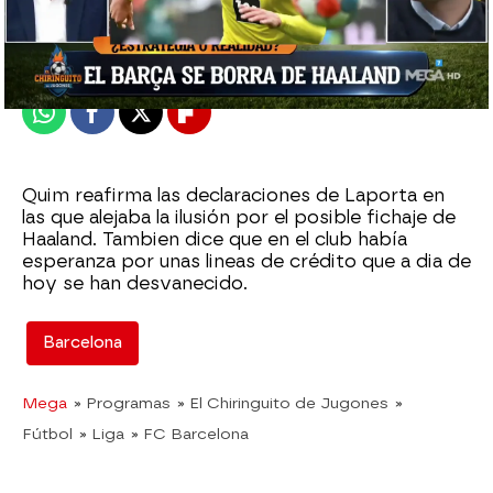
Madrid
Publicado:
14 de marzo de 2022, 02:14
Whatsapp
Facebook
X
Flipboard
Quim reafirma las declaraciones de Laporta en
las que alejaba la ilusión por el posible fichaje de
Haaland. Tambien dice que en el club había
esperanza por unas lineas de crédito que a dia de
hoy se han desvanecido.
Barcelona
Mega
» Programas
» El Chiringuito de Jugones
»
Fútbol
» Liga
» FC Barcelona