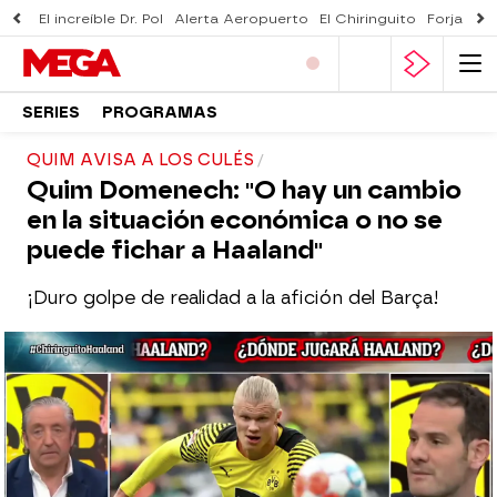
El increíble Dr. Pol
Alerta Aeropuerto
El Chiringuito
Forjado 
SERIES
PROGRAMAS
QUIM AVISA A LOS CULÉS
Quim Domenech: "O hay un cambio
en la situación económica o no se
puede fichar a Haaland"
¡Duro golpe de realidad a la afición del Barça!
El Chiringuito