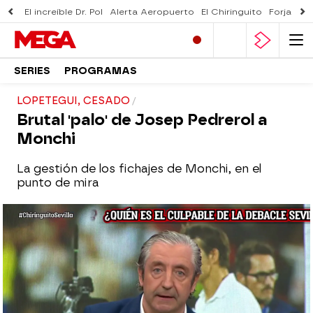
El increíble Dr. Pol
Alerta Aeropuerto
El Chiringuito
Forjado 
SERIES
PROGRAMAS
LOPETEGUI, CESADO
Brutal 'palo' de Josep Pedrerol a
Monchi
La gestión de los fichajes de Monchi, en el
punto de mira
El Chiringuito