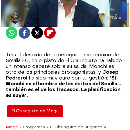
Madrid
Actualizado:
06 de octubre de 2022, 06:00
Publicado:
06 de octubre de 2022, 02:06
Whatsapp
Facebook
X
Flipboard
Tras el despido de Lopetegui como técnico del
Sevilla FC, en el plató de El Chiringuito ha habido
un intenso debate sobre su salida. Monchi es
otro de los principales protagonistas, y
Josep
Pedrerol
ha sido muy duro con su gestión:
"Si
Monchi es el hombre de los éxitos del Sevilla...
también es el de los fracasos. La planificación
es suya".
El Chiringuito de Mega
Mega
» Programas
» El Chiringuito de Jugones
»