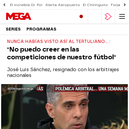
El increíble Dr. Pol
Alerta Aeropuerto
El Chiringuito
Forjado 
SERIES
PROGRAMAS
NUNCA HABÍAS VISTO ASÍ AL TERTULIANO...
"No puedo creer en las
competiciones de nuestro fútbol"
José Luis Sánchez, resignado con los arbitrajes
nacionales
El Chiringuito