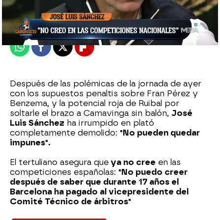
Publicado:
07 de marzo de 2023, 00:59
Whatsapp
Facebook
X
Flipboard
Después de las polémicas de la jornada de ayer
con los supuestos penaltis sobre Fran Pérez y
Benzema, y la potencial roja de Ruibal por
soltarle el brazo a Camavinga sin balón,
José
Luis Sánchez
ha irrumpido en plató
completamente demolido:
"No pueden quedar
impunes".
El tertuliano asegura que
ya no cree
en las
competiciones españolas:
"No puedo creer
después de saber que durante 17 años el
Barcelona ha pagado al vicepresidente del
Comité Técnico de árbitros"