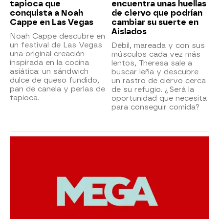
tapioca que
encuentra unas huellas
conquista a Noah
de ciervo que podrían
Cappe en Las Vegas
cambiar su suerte en
Aislados
Noah Cappe descubre en
un festival de Las Vegas
Débil, mareada y con sus
una original creación
músculos cada vez más
inspirada en la cocina
lentos, Theresa sale a
asiática: un sándwich
buscar leña y descubre
dulce de queso fundido,
un rastro de ciervo cerca
pan de canela y perlas de
de su refugio. ¿Será la
tapioca.
oportunidad que necesita
para conseguir comida?