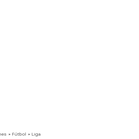
nes
» Fútbol
» Liga