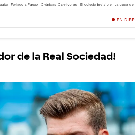
guito
Forjado a Fuego
Crónicas Carnívoras
El colegio invisible
La casa de
EN DIR
dor de la Real Sociedad!