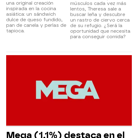
una original creación
músculos cada vez más
inspirada en la cocina
lentos, Theresa sale a
asiática: un sándwich
buscar leña y descubre
dulce de queso fundido,
un rastro de ciervo cerca
pan de canela y perlas de
de su refugio. ¿Será la
tapioca.
oportunidad que necesita
para conseguir comida?
Mega (1,1%) destaca en el