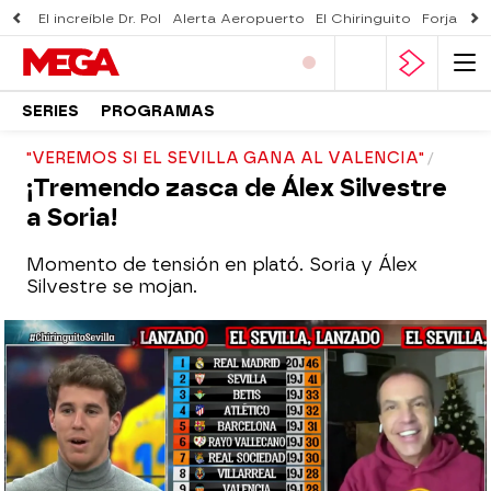
El increíble Dr. Pol
Alerta Aeropuerto
El Chiringuito
Forjado 
SERIES
PROGRAMAS
"VEREMOS SI EL SEVILLA GANA AL VALENCIA"
¡Tremendo zasca de Álex Silvestre
a Soria!
Momento de tensión en plató. Soria y Álex
Silvestre se mojan.
El Chiringuito