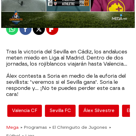
Madrid
Publicado:
04 de enero de 2022, 00:56
Whatsapp
Facebook
X
Flipboard
Tras la victoria del Sevilla en Cádiz, los andaluces
meten miedo en Liga al Madrid. Dentro de dos
jornadas, los rojiblancos viajarán hasta Valencia...
Álex contesta a Soria en medio de la euforia del
sevillista: "veremos si el Sevilla gana". Soria le
responde y... ¡No te puedes perder este cara a
cara!
Valencia CF
Sevilla FC
Álex Silvestre
El C
Mega
» Programas
» El Chiringuito de Jugones
»
Fútbol
» Liga