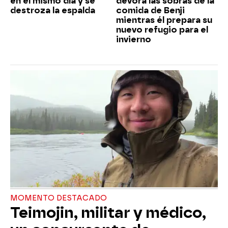
en el mismo día y se
devora las sobras de la
destroza la espalda
comida de Benji
mientras él prepara su
nuevo refugio para el
invierno
MOMENTO DESTACADO
Teimojin, militar y médico,