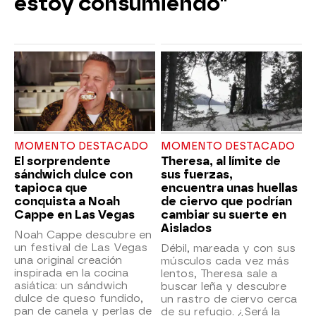
estoy consumiendo"
MOMENTO DESTACADO
MOMENTO DESTACADO
El sorprendente
Theresa, al límite de
sándwich dulce con
sus fuerzas,
tapioca que
encuentra unas huellas
conquista a Noah
de ciervo que podrían
Cappe en Las Vegas
cambiar su suerte en
Aislados
Noah Cappe descubre en
un festival de Las Vegas
Débil, mareada y con sus
una original creación
músculos cada vez más
inspirada en la cocina
lentos, Theresa sale a
asiática: un sándwich
buscar leña y descubre
dulce de queso fundido,
un rastro de ciervo cerca
pan de canela y perlas de
de su refugio. ¿Será la