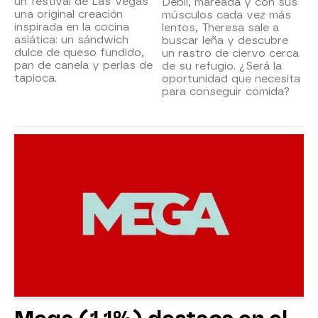
un festival de Las Vegas
Débil, mareada y con sus
una original creación
músculos cada vez más
inspirada en la cocina
lentos, Theresa sale a
asiática: un sándwich
buscar leña y descubre
dulce de queso fundido,
un rastro de ciervo cerca
pan de canela y perlas de
de su refugio. ¿Será la
tapioca.
oportunidad que necesita
para conseguir comida?