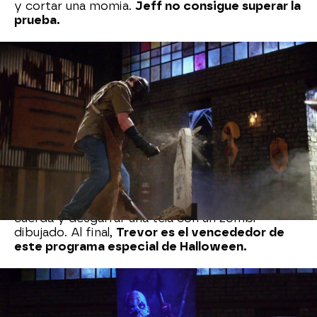
y cortar una momia.
Jeff no consigue superar la
prueba.
En la última ronda,
Alex y Trevor deben
reproducir, en 4 días, un arma icónica: la
guadaña de guerra,
diseñada personalmente por
J. Neilson. Se trata de una peligrosa variante de
un arma centenaria usada por los campesinos
europeos de la Edad Media.
Las guadañas de Alex y Trevor tienen que
superar varias pruebas, como la de resistencia,
en la que
aporrean las armas contra un hueso,
y
la de filo, en la que las hojas deben cortar una
cuerda y desgarrar una tela con un zombi
dibujado. Al final,
Trevor es el vencededor de
este programa especial de Halloween.
Mega
» Programas
» Forjado a Fuego
» Mejores