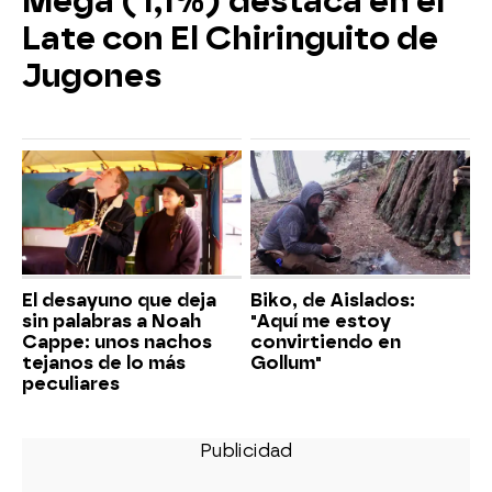
Mega (1,1%) destaca en el
Late con El Chiringuito de
Jugones
El desayuno que deja
Biko, de Aislados:
sin palabras a Noah
"Aquí me estoy
Cappe: unos nachos
convirtiendo en
tejanos de lo más
Gollum"
peculiares