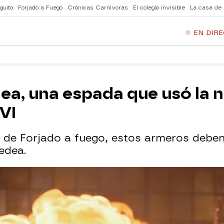
guito
Forjado a Fuego
Crónicas Carnívoras
El colegio invisible
La casa de
EN DIR
ea, una espada que usó la n
XVI
s de Forjado a fuego, estos armeros deben
edea.