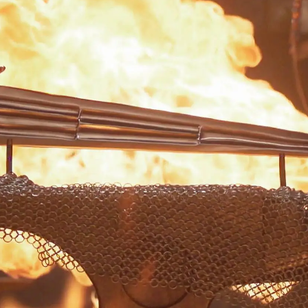
Whatsapp
Facebook
X
Flipboa
 tendrán que forjar, en sus casas y en
ica de la historia: la cinquedea.
Se
empleó la nobleza en el norte de Italia
XVI.
nquedea,
significa cinco dedos y se