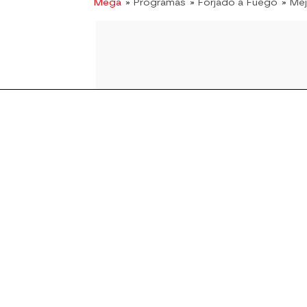
Mega
» Programas
» Forjado a Fuego
» Me