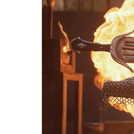
mega
Publicado:
08 de enero de 2024, 23:25
Los armeros Paul y Cody
cuatro días,
un arma icón
trata de una espada que 
durante los siglos XV y 
Si bien el nombre de ci