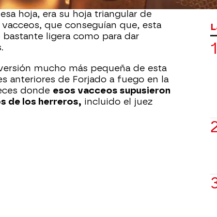
a hoja
, a la altura de la empuñadura, el
esa hoja, era su hoja triangular de
s vacceos, que conseguían que, esta
L
 bastante ligera como para dar
.
versión mucho más pequeña de esta
 anteriores de Forjado a fuego en la
jueces donde
esos vacceos supusieron
s de los herreros,
incluido el juez