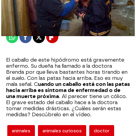
mega
Madrid
Publicado:
13 de agosto de 2021, 16:31
Whatsapp
Facebook
X
Flipboard
El caballo de este hipódromo está gravemente
enfermo. Su dueña ha llamado a la doctora
Brenda por que lleva bastantes horas tirando en
el suelo. Con las patas hacia arriba. Eso es muy
mala señal. C
uando un caballo está con las patas
hacia arriba es síntoma de enfermedad o de
una muerte próxima
. Al parecer tiene un cólico.
El grave estado del caballo hace a la doctora
tomar medidas drásticas. ¿Cuáles serán estas
medidas? Descúbrelo en el vídeo.
animales
animales curiosos
doctor