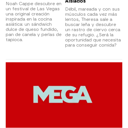
Aislados
Noah Cappe descubre en
un festival de Las Vegas
Débil, mareada y con sus
una original creación
músculos cada vez más
inspirada en la cocina
lentos, Theresa sale a
asiática: un sándwich
buscar leña y descubre
dulce de queso fundido,
un rastro de ciervo cerca
pan de canela y perlas de
de su refugio. ¿Será la
tapioca.
oportunidad que necesita
para conseguir comida?