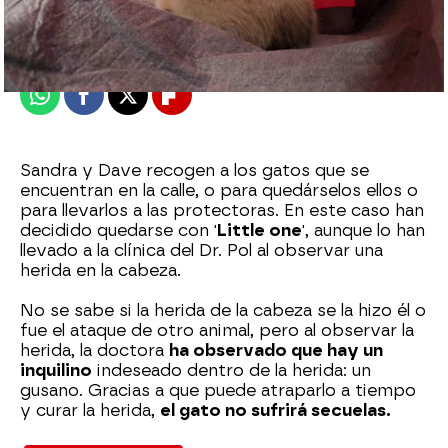
Madrid
Publicado:
19 de octubre de 2022, 18:04
Whatsapp
Facebook
X
Flipboard
Sandra y Dave recogen a los gatos que se
encuentran en la calle, o para quedárselos ellos o
para llevarlos a las protectoras. En este caso han
decidido quedarse con '
Little one
', aunque lo han
llevado a la clínica del Dr. Pol al observar una
herida en la cabeza.
No se sabe si la herida de la cabeza se la hizo él o
fue el ataque de otro animal, pero al observar la
herida, la doctora
ha observado que hay un
inquilino
indeseado dentro de la herida: un
gusano. Gracias a que puede atraparlo a tiempo
y curar la herida,
el gato no sufrirá secuelas.