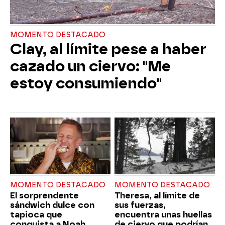
MOMENTO DESTACADO
Clay, al límite pese a haber
cazado un ciervo: "Me
estoy consumiendo"
MOMENTO DESTACADO
MOMENTO DESTACADO
El sorprendente
Theresa, al límite de
sándwich dulce con
sus fuerzas,
tapioca que
encuentra unas huellas
conquista a Noah
de ciervo que podrían