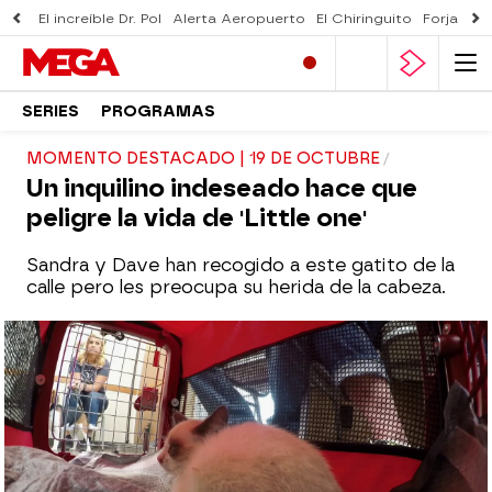
El increíble Dr. Pol
Alerta Aeropuerto
El Chiringuito
Forjado 
SERIES
PROGRAMAS
MOMENTO DESTACADO | 19 DE OCTUBRE
Un inquilino indeseado hace que
peligre la vida de 'Little one'
Sandra y Dave han recogido a este gatito de la
calle pero les preocupa su herida de la cabeza.
mega