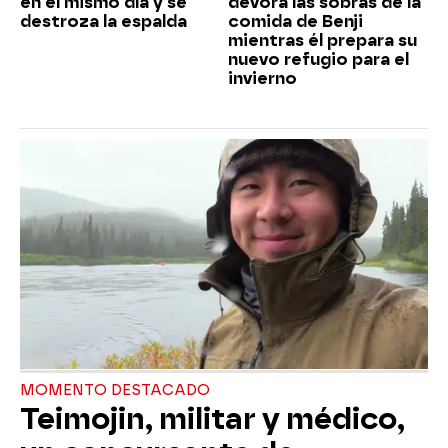
en el mismo día y se
devora las sobras de la
destroza la espalda
comida de Benji
mientras él prepara su
nuevo refugio para el
invierno
MOMENTO DESTACADO
Teimojin, militar y médico,