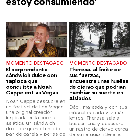
estoy consumiendo"
MOMENTO DESTACADO
MOMENTO DESTACADO
El sorprendente
Theresa, al límite de
sándwich dulce con
sus fuerzas,
tapioca que
encuentra unas huellas
conquista a Noah
de ciervo que podrían
Cappe en Las Vegas
cambiar su suerte en
Aislados
Noah Cappe descubre en
un festival de Las Vegas
Débil, mareada y con sus
una original creación
músculos cada vez más
inspirada en la cocina
lentos, Theresa sale a
asiática: un sándwich
buscar leña y descubre
dulce de queso fundido,
un rastro de ciervo cerca
pan de canela y perlas de
de su refugio. ¿Será la