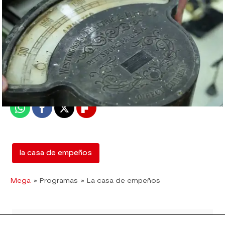
mega
Madrid
Publicado:
08 de junio de 2018, 17:41
Whatsapp
Facebook
X
Flipboard
la casa de empeños
Mega
» Programas
» La casa de empeños