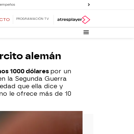
 empeños
PROGRAMACIÓN TV
ECTO
ército alemán
nos 1000 dólares
por un
n en la Segunda Guerra
üedad que ella dice y
no le ofrece más de 10