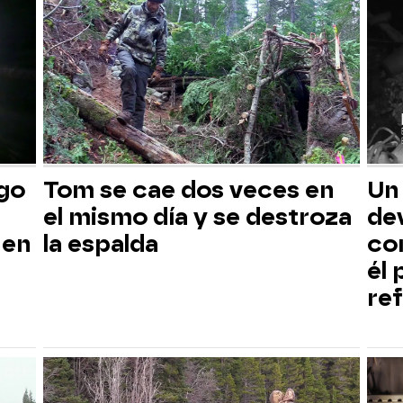
sgo
Tom se cae dos veces en
Un
el mismo día y se destroza
dev
 en
la espalda
co
él
ref