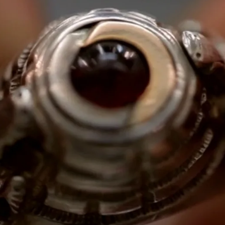
Whatsapp
Facebook
X
Flipboa