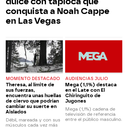
dulce con tapioca que
conquista a Noah Cappe
en Las Vegas
MOMENTO DESTACADO
AUDIENCIAS JULIO
Theresa, al límite de
Mega (1,1%) destaca
sus fuerzas,
en el Late con El
encuentra unas huellas
Chiringuito de
de ciervo que podrían
Jugones
cambiar su suerte en
Mega (1,1%) cadena de
Aislados
televisión de referencia
entre el público masculino.
Débil, mareada y con sus
músculos cada vez más