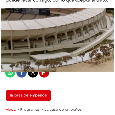
puede llevar consigo, por lo que acepta el trato.
mega
Madrid
Publicado:
14 de febrero de 2018, 18:03
Whatsapp
Facebook
X
Flipboard
la casa de empeños
Mega
» Programas
» La casa de empeños