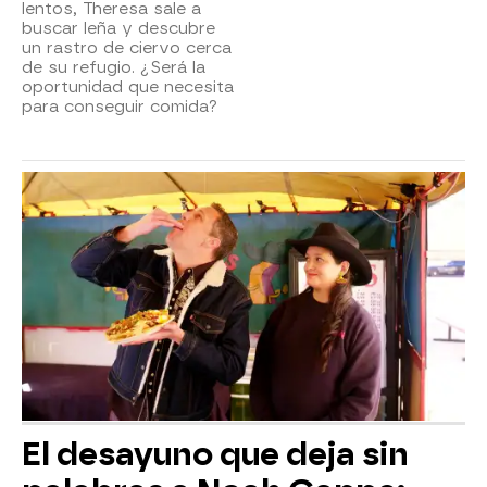
lentos, Theresa sale a
buscar leña y descubre
un rastro de ciervo cerca
de su refugio. ¿Será la
oportunidad que necesita
para conseguir comida?
El desayuno que deja sin