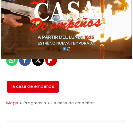
mega
Madrid
Publicado:
19 de noviembre de 2020, 22:04
Whatsapp
Facebook
X
Flipboard
la casa de empeños
Mega
» Programas
» La casa de empeños