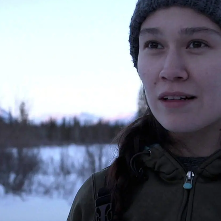
Whatsapp
Facebook
X
Flipboa
solo se alimentan de aquellos animales
 felices haciéndolo porque consideran
tural de alimentarse. Sin embargo, en
mentos puede llegar a ser monótono
rnativas para cocinar la carne. Por eso
construir un ahumador de manera que