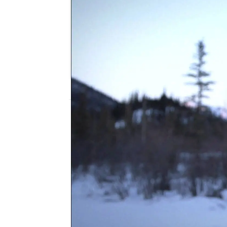
mega
Publicado:
08 de abril de 2024, 18:32
Erik Salitan y su mujer 
que cazan. Ambos están
que es la manera más na
Alaska,
preparar los ali
debido a la falta de alte
ambos han pensado en 