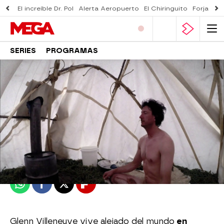
El increíble Dr. Pol
Alerta Aeropuerto
El Chiringuito
Forjado 
SERIES
PROGRAMAS
mega
Publicado:
28 de marzo de 2024, 18:32
Whatsapp
Facebook
X
Flipboard
Glenn Villeneuve vive alejado del mundo
en