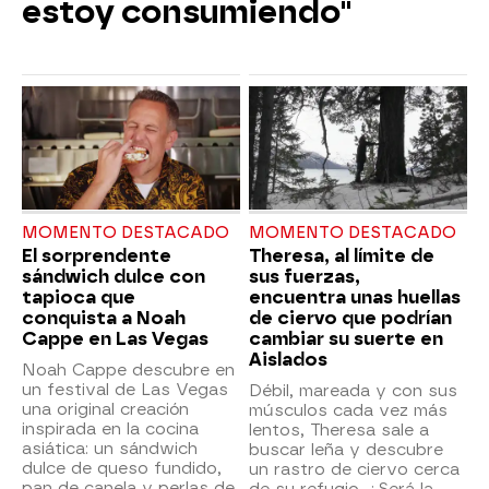
estoy consumiendo"
MOMENTO DESTACADO
MOMENTO DESTACADO
El sorprendente
Theresa, al límite de
sándwich dulce con
sus fuerzas,
tapioca que
encuentra unas huellas
conquista a Noah
de ciervo que podrían
Cappe en Las Vegas
cambiar su suerte en
Aislados
Noah Cappe descubre en
un festival de Las Vegas
Débil, mareada y con sus
una original creación
músculos cada vez más
inspirada en la cocina
lentos, Theresa sale a
asiática: un sándwich
buscar leña y descubre
dulce de queso fundido,
un rastro de ciervo cerca
pan de canela y perlas de
de su refugio. ¿Será la