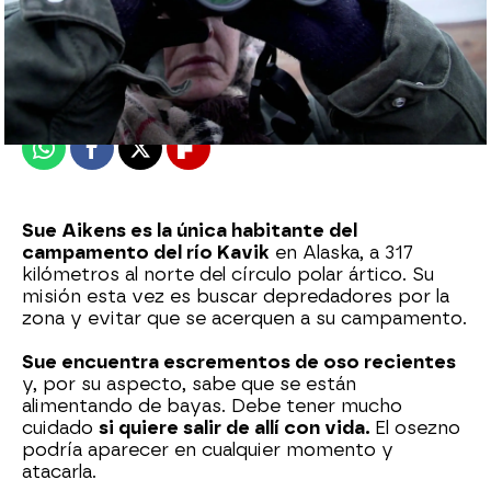
mega
Publicado:
10 de junio de 2024, 19:00
Whatsapp
Facebook
X
Flipboard
Sue Aikens es la única habitante del
campamento del río Kavik
en Alaska, a 317
kilómetros al norte del círculo polar ártico. Su
misión esta vez es buscar depredadores por la
zona y evitar que se acerquen a su campamento.
Sue encuentra escrementos de oso recientes
y, por su aspecto, sabe que se están
alimentando de bayas. Debe tener mucho
cuidado
si quiere salir de allí con vida.
El osezno
podría aparecer en cualquier momento y
atacarla.