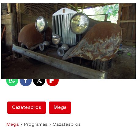
mega
Madrid
Publicado:
06 de febrero de 2020, 19:34
Whatsapp
Facebook
X
Flipboard
Cazatesoros
Mega
Mega
» Programas
» Cazatesoros