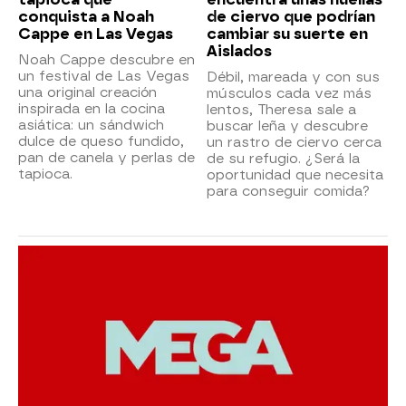
conquista a Noah
de ciervo que podrían
Cappe en Las Vegas
cambiar su suerte en
Aislados
Noah Cappe descubre en
un festival de Las Vegas
Débil, mareada y con sus
una original creación
músculos cada vez más
inspirada en la cocina
lentos, Theresa sale a
asiática: un sándwich
buscar leña y descubre
dulce de queso fundido,
un rastro de ciervo cerca
pan de canela y perlas de
de su refugio. ¿Será la
tapioca.
oportunidad que necesita
para conseguir comida?