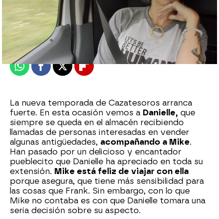
mega
Madrid
Publicado:
14 de septiembre de 2020, 19:30
Whatsapp
Facebook
X
Flipboard
La nueva temporada de Cazatesoros arranca
fuerte. En esta ocasión vemos a
Danielle,
que
siempre se queda en el almacén recibiendo
llamadas de personas interesadas en vender
algunas antigüedades,
acompañando a Mike
.
Han pasado por un delicioso y encantador
pueblecito que Danielle ha apreciado en toda su
extensión.
Mike está feliz de viajar con ella
porque asegura, que tiene más sensibilidad para
las cosas que Frank. Sin embargo, con lo que
Mike no contaba es con que Danielle tomara una
seria decisión sobre su aspecto.