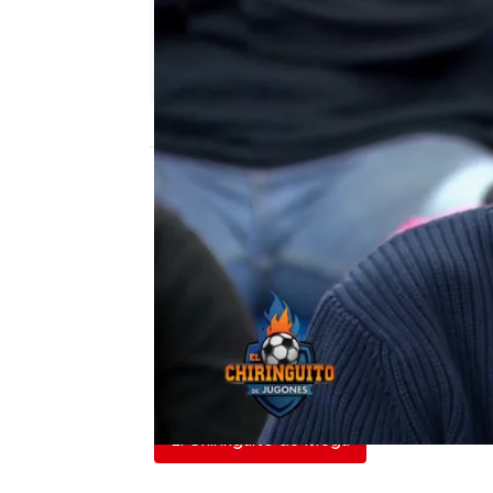
El Chiringuito
Publicado:
03 de marzo de 2023, 02:21
"Me daría vergüenza gana
defendido con 10 Xavin
Esa ha sido la entrada 
refiriéndose claramente
El Chiringuito de Mega