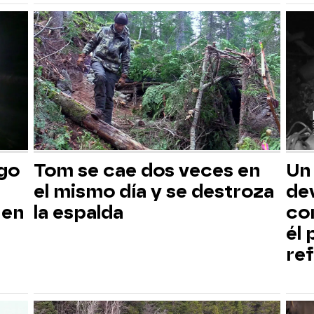
sgo
Tom se cae dos veces en
Un
el mismo día y se destroza
dev
 en
la espalda
co
él
ref