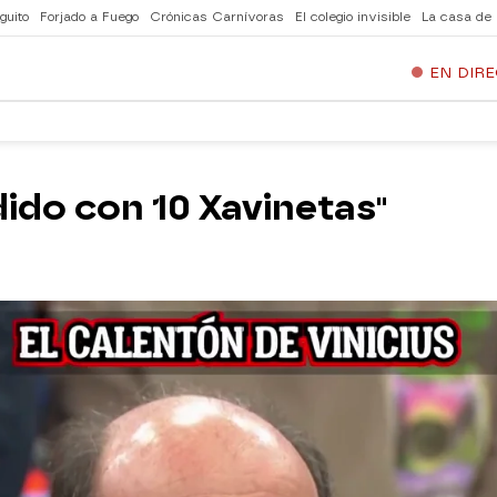
guito
Forjado a Fuego
Crónicas Carnívoras
El colegio invisible
La casa de
EN DIR
dido con 10 Xavinetas"