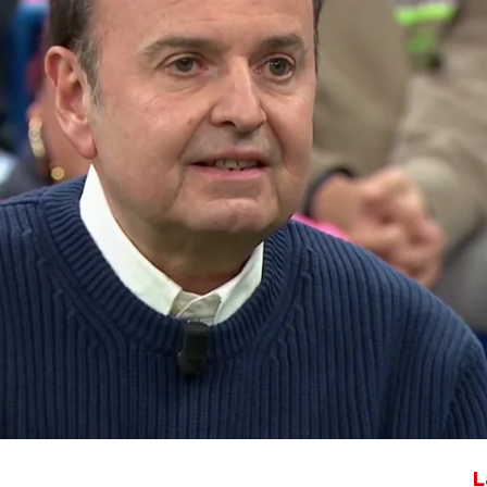
Whatsapp
Facebook
X
Flipboa
r un partido así. El Barça ha
etas"
, ha señalado
Juanma Rodríguez.
inédita de Juanma Rodríguez,
 a
Lobo Carrasco.
L