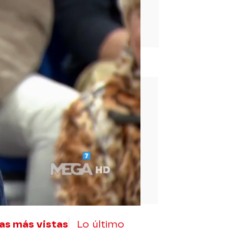
rd
as más vistas
Lo último