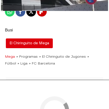
Publicado:
13 de marzo de 2023, 15:05
Whatsapp
Facebook
X
Flipboard
Busi
El Chiringuito de Mega
Mega
» Programas
» El Chiringuito de Jugones
»
Fútbol
» Liga
» FC Barcelona