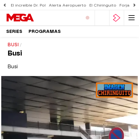
El increíble Dr. Pol
Alerta Aeropuerto
El Chiringuito
Forjado 
SERIES
PROGRAMAS
BUSI
Busi
Busi
El Chiringuito