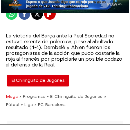
Publicado:
22 de agosto de 2022, 01:12
Whatsapp
Facebook
X
Flipboard
La victoria del Barça ante la Real Sociedad no
estuvo exenta de polémica, pese al abultado
resultado (1-4). Dembélé y Ahien fueron los
protagonistas de la acción que pudo costarle la
roja al francés por propiciarle un posible codazo
al defensa de la Real.
El Chiringuito de Jugones
Mega
» Programas
» El Chiringuito de Jugones
»
Fútbol
» Liga
» FC Barcelona