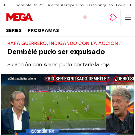
El increíble Dr. Pol
Alerta Aeropuerto
El Chiringuito
Forjado 
SERIES
PROGRAMAS
RAFA GUERRERO, INDIGANDO CON LA ACCIÓN
Dembélé pudo ser expulsado
Su acción con Ahien pudo costarle la roja
El Chiringuito
Madrid