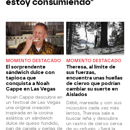
estoy consumiendo"
MOMENTO DESTACADO
MOMENTO DESTACADO
El sorprendente
Theresa, al límite de
sándwich dulce con
sus fuerzas,
tapioca que
encuentra unas huellas
conquista a Noah
de ciervo que podrían
Cappe en Las Vegas
cambiar su suerte en
Aislados
Noah Cappe descubre en
un festival de Las Vegas
Débil, mareada y con sus
una original creación
músculos cada vez más
inspirada en la cocina
lentos, Theresa sale a
asiática: un sándwich
buscar leña y descubre
dulce de queso fundido,
un rastro de ciervo cerca
pan de canela y perlas de
de su refugio. ¿Será la