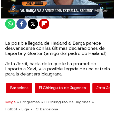
Actualizado:
29 de marzo de 2022, 06:00
Publicado:
29 de marzo de 2022, 00:52
Whatsapp
Facebook
X
Flipboard
La posible llegada de Haaland al Barça parece
desvanecerse con las últimas declaraciones de
Laporta y Goater (amigo del padre de Haaland).
Jota Jordi, habla de lo que le ha prometido
Laporta a Xavi, y la posible llegada de una estrella
para la delantera blaugrana.
Barcelona
El Chiringuito de Jugones
Jota Jord
Mega
» Programas
» El Chiringuito de Jugones
»
Fútbol
» Liga
» FC Barcelona