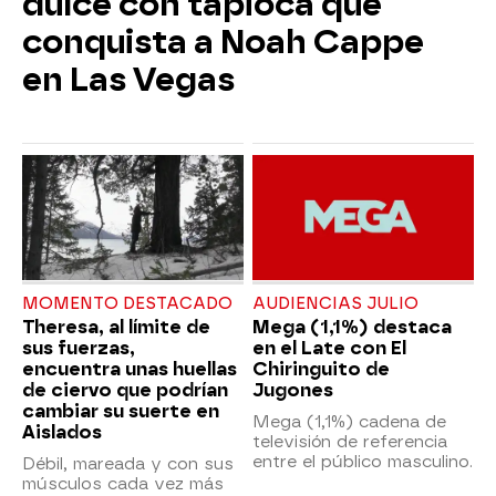
dulce con tapioca que
conquista a Noah Cappe
en Las Vegas
MOMENTO DESTACADO
AUDIENCIAS JULIO
Theresa, al límite de
Mega (1,1%) destaca
sus fuerzas,
en el Late con El
encuentra unas huellas
Chiringuito de
de ciervo que podrían
Jugones
cambiar su suerte en
Mega (1,1%) cadena de
Aislados
televisión de referencia
entre el público masculino.
Débil, mareada y con sus
músculos cada vez más