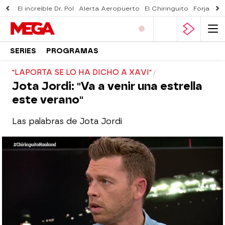
El increíble Dr. Pol
Alerta Aeropuerto
El Chiringuito
Forjado 
SERIES
PROGRAMAS
"LAPORTA SE LO HA DICHO A XAVI"
Jota Jordi: "Va a venir una estrella
este verano"
Las palabras de Jota Jordi
El Chiringuito
Madrid