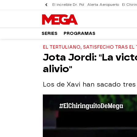
El increíble Dr. Pol
Alerta Aeropuerto
El Chirin
SERIES
PROGRAMAS
EL TERTULIANO, SATISFECHO TRAS EL
Jota Jordi: "La vic
alivio"
Los de Xavi han sacado tres 