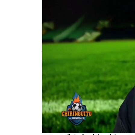
El Chiringuito
Madrid
Publicado:
24 de enero de 2022, 00:58
El FC Barcelona ha sali
gol agónico de Frenkie D
victoria al equipo de X
Champions, marcados po
punto separan a ambos 
las caras en el Metropol