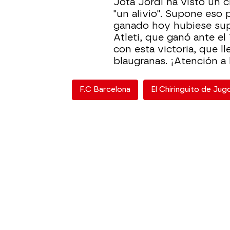
Jota Jordi ha visto un 
"un alivio". Supone eso 
ganado hoy hubiese supu
Atleti, que ganó ante el
con esta victoria, que l
blaugranas. ¡Atención a 
F.C Barcelona
El Chiringuito de Ju