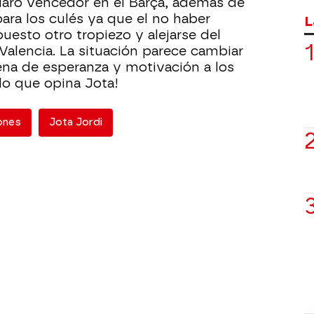
claro vencedor en el Barça, además de
para los culés ya que el no haber
L
esto otro tropiezo y alejarse del
 Valencia. La situación parece cambiar
lena de esperanza y motivación a los
lo que opina Jota!
gones
Jota Jordi