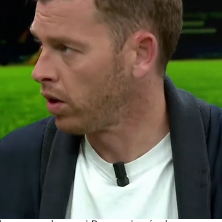
Whatsapp
Facebook
X
Flipboa
do victorioso de Mendizorroza con un
e Jong. El neerlandés le ha dado la
avi y hace que se acerque a los puestos
r el Atlético de Madrid. Solo un
conjuntos, y próximamente se verán
itano.