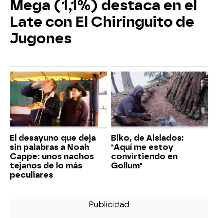
Mega (1,1%) destaca en el
Late con El Chiringuito de
Jugones
El desayuno que deja
Biko, de Aislados:
sin palabras a Noah
"Aquí me estoy
Cappe: unos nachos
convirtiendo en
tejanos de lo más
Gollum"
peculiares