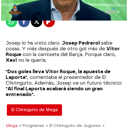
Publicado:
05 de febrero de 2024, 01:53
Whatsapp
Facebook
X
Flipboard
Josep lo ha visto claro.
Josep Pedrerol
sabe
cosas. Y más después de otro gol más de
Vítor
Roque
con la camiseta del Barça. Porque claro,
Xavi
no le quería.
"Dos goles lleva Vitor Roque, la apuesta de
Laporta"
, comentaba el presentador de El
Chiringuito. Además, Josep ve un futuro técnico:
"Al final Laporta acabará siendo un gran
entrenado".
El Chiringuito de Mega
Mega
» Programas
» El Chiringuito de Jugones
»