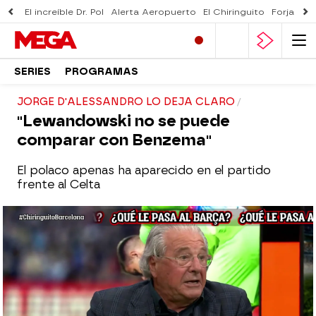
El increíble Dr. Pol
Alerta Aeropuerto
El Chiringuito
Forjado 
SERIES
PROGRAMAS
JORGE D'ALESSANDRO LO DEJA CLARO
"Lewandowski no se puede
comparar con Benzema"
El polaco apenas ha aparecido en el partido
frente al Celta
El Chiringuito