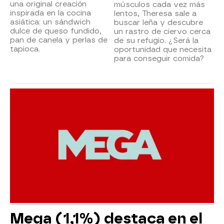
una original creación
músculos cada vez más
inspirada en la cocina
lentos, Theresa sale a
asiática: un sándwich
buscar leña y descubre
dulce de queso fundido,
un rastro de ciervo cerca
pan de canela y perlas de
de su refugio. ¿Será la
tapioca.
oportunidad que necesita
para conseguir comida?
Mega (1,1%) destaca en el