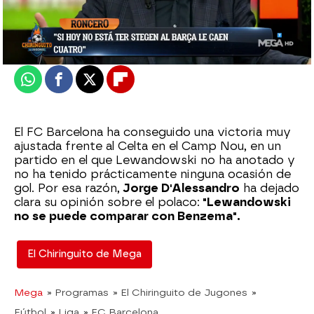
Madrid
Actualizado:
10 de octubre de 2022, 06:00
Publicado:
10 de octubre de 2022, 01:02
Whatsapp
Facebook
X
Flipboard
El FC Barcelona ha conseguido una victoria muy
ajustada frente al Celta en el Camp Nou, en un
partido en el que Lewandowski no ha anotado y
no ha tenido prácticamente ninguna ocasión de
gol. Por esa razón,
Jorge D'Alessandro
ha dejado
clara su opinión sobre el polaco:
"Lewandowski
no se puede comparar con Benzema".
El Chiringuito de Mega
Mega
» Programas
» El Chiringuito de Jugones
»
Fútbol
» Liga
» FC Barcelona